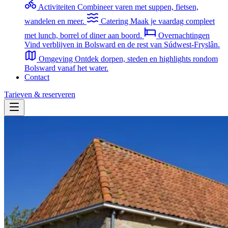
Activiteiten
Combineer varen met suppen, fietsen,
wandelen en meer.
Catering
Maak je vaardag compleet
met lunch, borrel of diner aan boord.
Overnachtingen
Vind verblijven in Bolsward en de rest van Súdwest-Fryslân.
Omgeving
Ontdek dorpen, steden en highlights rondom
Bolsward vanaf het water.
Contact
Tarieven & reserveren