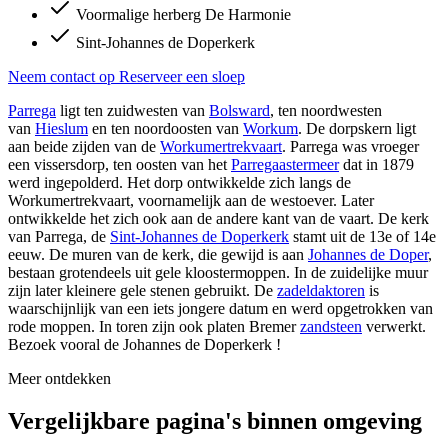
Voormalige herberg De Harmonie
Sint-Johannes de Doperkerk
Neem contact op
Reserveer een sloep
Parrega
ligt ten zuidwesten van
Bolsward
, ten noordwesten
van
Hieslum
en ten noordoosten van
Workum
. De dorpskern ligt
aan beide zijden van de
Workumertrekvaart
. Parrega was vroeger
een vissersdorp, ten oosten van het
Parregaastermeer
dat in 1879
werd ingepolderd. Het dorp ontwikkelde zich langs de
Workumertrekvaart, voornamelijk aan de westoever. Later
ontwikkelde het zich ook aan de andere kant van de vaart. De kerk
van Parrega, de
Sint-Johannes de Doperkerk
stamt uit de 13e of 14e
eeuw. De muren van de kerk, die gewijd is aan
Johannes de Doper
,
bestaan grotendeels uit gele kloostermoppen. In de zuidelijke muur
zijn later kleinere gele stenen gebruikt. De
zadeldaktoren
is
waarschijnlijk van een iets jongere datum en werd opgetrokken van
rode moppen. In toren zijn ook platen Bremer
zandsteen
verwerkt.
Bezoek vooral de Johannes de Doperkerk !
Meer ontdekken
Vergelijkbare pagina's binnen omgeving