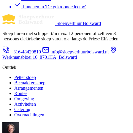
Lunchen in 'De gekroonde leeuw'
Sloepverhuur Bolsward
Sloep huren met schipper t/m max. 12 personen of zelf een 8-
persoons elektrische sloep varen o.a. langs de Friese Elfsteden.
+316-48429810
info@sloepverhuurbolsward.nl
Werkmansbloei 16, 8701HA, Bolsward
Ontdek
Petter sloep
Beenakker sloep
Arrangementen
Routes
Omgeving
Activiteiten
Catering
Overnachtingen