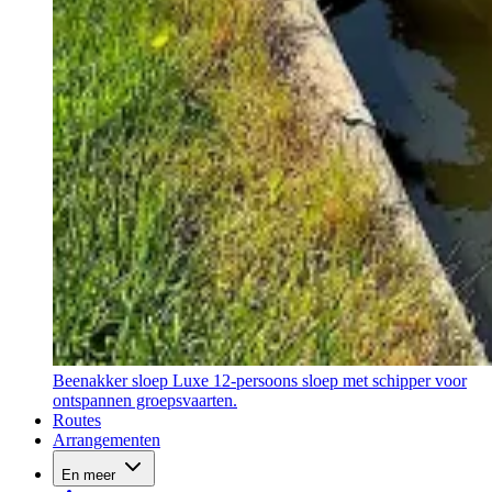
Beenakker sloep
Luxe 12-persoons sloep met schipper voor
ontspannen groepsvaarten.
Routes
Arrangementen
En meer