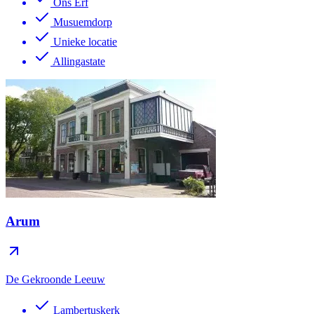
Ons Erf
Musuemdorp
Unieke locatie
Allingastate
Arum
De Gekroonde Leeuw
Lambertuskerk