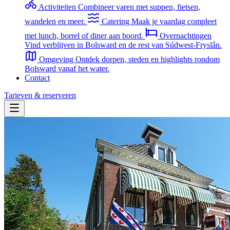
Activiteiten
Combineer varen met suppen, fietsen,
wandelen en meer.
Catering
Maak je vaardag compleet
met lunch, borrel of diner aan boord.
Overnachtingen
Vind verblijven in Bolsward en de rest van Súdwest-Fryslân.
Omgeving
Ontdek dorpen, steden en highlights rondom
Bolsward vanaf het water.
Contact
Tarieven & reserveren