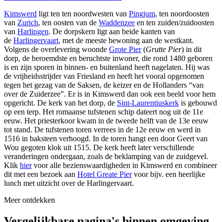
Kimswerd
ligt ten ten noordwesten van
Pingjum
, ten noordoosten
van
Zurich
, ten oosten van de
Waddenzee
en ten zuiden/zuidoosten
van
Harlingen
. De dorpskern ligt aan beide kanten van
de
Harlingervaart
, met de meeste bewoning aan de westkant.
Volgens de overlevering woonde
Grote Pier
(
Grutte Pier
) in dit
dorp, de beroemdste en beruchtste inwoner, die rond 1480 geboren
is en zijn sporen in binnen- en buitenland heeft nagelaten. Hij was
de vrijheidsstrijder van Friesland en heeft het vooral opgenomen
tegen het gezag van de Saksen, de keizer en de Hollanders “van
over de Zuiderzee”. Er is in Kimswerd dan ook een beeld voor hem
opgericht. De kerk van het dorp, de
Sint-Laurentiuskerk
is gebouwd
op een terp. Het romaanse tufstenen schip dateert nog uit de 11e
eeuw. Het priesterkoor kwam in de tweede helft van de 13e eeuw
tot stand. De tufstenen toren verrees in de 12e eeuw en werd in
1516 in baksteen verhoogd. In de toren hangt een door Geert van
Wou gegoten klok uit 1515. De kerk heeft later verschillende
veranderingen ondergaan, zoals de beklamping van de zuidgevel.
Klik
hier
voor alle bezienswaardigheden in Kimswerd en combineer
dit met een bezoek aan
Hotel Greate Pier
voor bijv. een heerlijke
lunch met uitzicht over de Harlingervaart.
Meer ontdekken
Vergelijkbare pagina's binnen omgeving