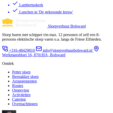
Lambertuskerk
Lunchen in 'De gekroonde leeuw'
Sloepverhuur Bolsward
Sloep huren met schipper t/m max. 12 personen of zelf een 8-
persoons elektrische sloep varen o.a. langs de Friese Elfsteden.
+316-48429810
info@sloepverhuurbolsward.nl
Werkmansbloei 16, 8701HA, Bolsward
Ontdek
Petter sloep
Beenakker sloep
Arrangementen
Routes
Omgeving
Activiteiten
Catering
Overnachtingen