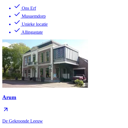
Ons Erf
Musuemdorp
Unieke locatie
Allingastate
Arum
De Gekroonde Leeuw