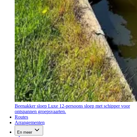
Beenakker sloep
Luxe 12-persoons sloep met schipper voor
ontspannen groepsvaarten.
Routes
Arrangementen
En meer