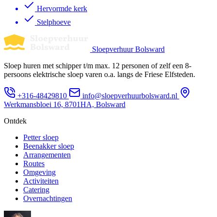
Hervormde kerk
Stelphoeve
Sloepverhuur Bolsward
Sloep huren met schipper t/m max. 12 personen of zelf een 8-
persoons elektrische sloep varen o.a. langs de Friese Elfsteden.
+316-48429810
info@sloepverhuurbolsward.nl
Werkmansbloei 16, 8701HA, Bolsward
Ontdek
Petter sloep
Beenakker sloep
Arrangementen
Routes
Omgeving
Activiteiten
Catering
Overnachtingen