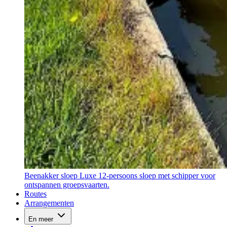
Beenakker sloep
Luxe 12-persoons sloep met schipper voor
ontspannen groepsvaarten.
Routes
Arrangementen
En meer