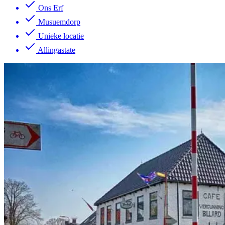
Ons Erf
Musuemdorp
Unieke locatie
Allingastate