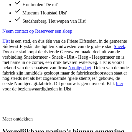
Houtmolen 'De rat'
Museum 'Houtstad IJlst'
Stadsherberg 'Het wapen van IJlst'
Neem contact op
Reserveer een sloep
IJlst
is een stad, en dus één van de Friese Elfsteden, in de gemeente
Súdwest-Fryslân die ligt ten zuidwesten van de grotere stad
Sneek
.
Door de stad loopt de rivier de Geeuw en maakt deel uit van de
verbinding Sneekermeer - Sneek - IJlst - Heeg - Heegermeer en is,
met name in de zomer, een druk bevaren waterweg. IJlst is vooral
bekend van de schaatsen van firma
Nooitgedagt
. Delen van de oude
fabriek zijn inmiddels gesloopt maar de fabrieksschoorsteen staat er
nog steeds net als het zogenoemde ‘giele stientsjes’-gebouw, de
eerste Nooitgedagt-fabriek. Dit gebouw is gerenoveerd. Klik
hier
voor de bezienswaardigheden in IJlst
Meer ontdekken
Vergelijkbare pagina's binnen omgeving