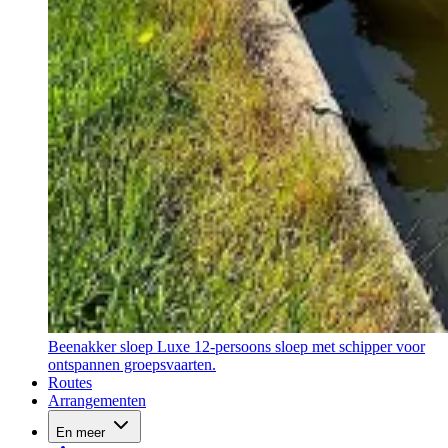
Beenakker sloep
Luxe 12-persoons sloep met schipper voor
ontspannen groepsvaarten.
Routes
Arrangementen
En meer