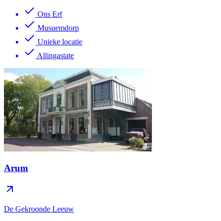
Ons Erf
Musuemdorp
Unieke locatie
Allingastate
Arum
De Gekroonde Leeuw