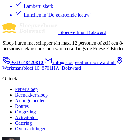
Lambertuskerk
Lunchen in 'De gekroonde leeuw'
Sloepverhuur Bolsward
Sloep huren met schipper t/m max. 12 personen of zelf een 8-
persoons elektrische sloep varen o.a. langs de Friese Elfsteden.
+316-48429810
info@sloepverhuurbolsward.nl
Werkmansbloei 16, 8701HA, Bolsward
Ontdek
Petter sloep
Beenakker sloep
Arrangementen
Routes
Omgeving
Activiteiten
Catering
Overnachtingen