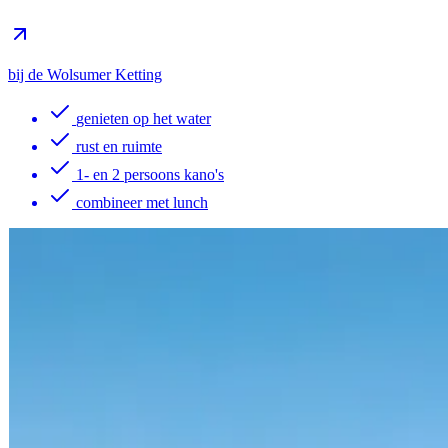
bij de Wolsumer Ketting
genieten op het water
rust en ruimte
1- en 2 persoons kano's
combineer met lunch