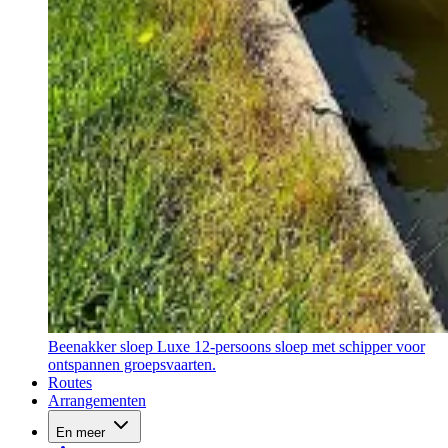
Beenakker sloep
Luxe 12-persoons sloep met schipper voor
ontspannen groepsvaarten.
Routes
Arrangementen
En meer