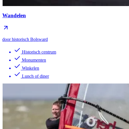
Wandelen
door historisch Bolsward
Historisch centrum
Monumenten
Winkelen
Lunch of diner