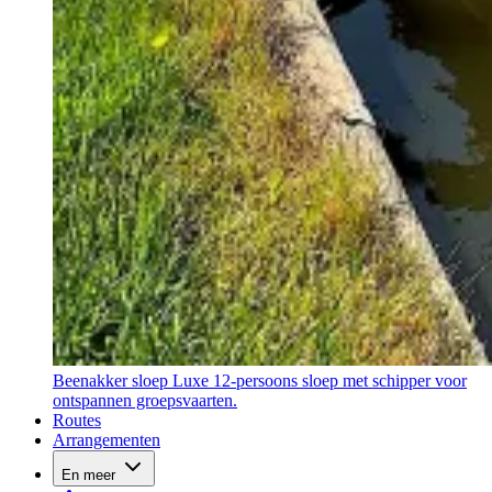
Beenakker sloep
Luxe 12-persoons sloep met schipper voor
ontspannen groepsvaarten.
Routes
Arrangementen
En meer