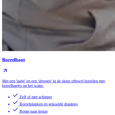
Borrelboot
Met een 'natje' en een 'droogje' in de sloep oftewel borrelen met
borrelhapjes op het water.
Zelf of met schipper
Borrelplanken en gekoelde drankjes
Route naar keuze