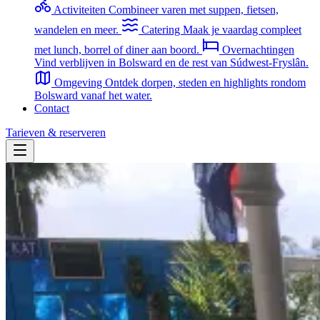
Activiteiten
Combineer varen met suppen, fietsen,
wandelen en meer.
Catering
Maak je vaardag compleet
met lunch, borrel of diner aan boord.
Overnachtingen
Vind verblijven in Bolsward en de rest van Súdwest-Fryslân.
Omgeving
Ontdek dorpen, steden en highlights rondom
Bolsward vanaf het water.
Contact
Tarieven & reserveren