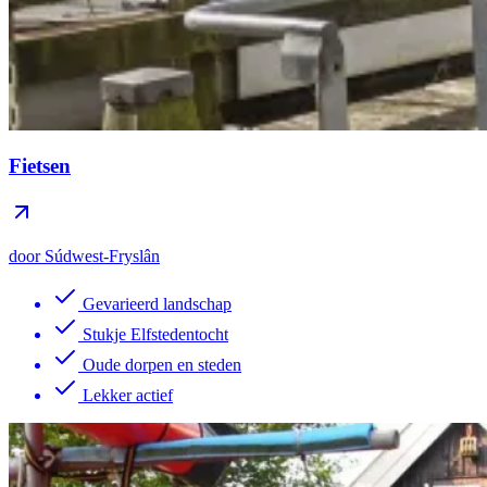
Fietsen
door Súdwest-Fryslân
Gevarieerd landschap
Stukje Elfstedentocht
Oude dorpen en steden
Lekker actief