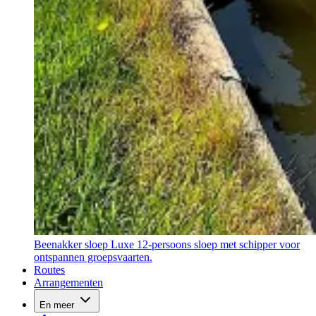
Beenakker sloep
Luxe 12-persoons sloep met schipper voor
ontspannen groepsvaarten.
Routes
Arrangementen
En meer