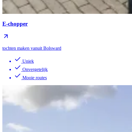
E-chopper
tochten maken vanuit Bolsward
Uniek
Onvergetelijk
Mooie routes