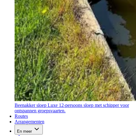
Beenakker sloep
Luxe 12-persoons sloep met schipper voor
ontspannen groepsvaarten.
Routes
Arrangementen
En meer