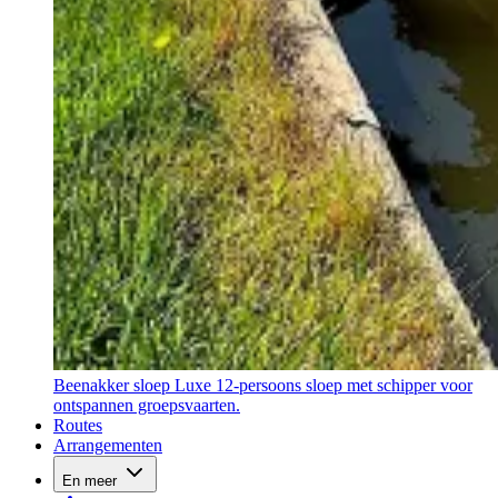
Beenakker sloep
Luxe 12-persoons sloep met schipper voor
ontspannen groepsvaarten.
Routes
Arrangementen
En meer