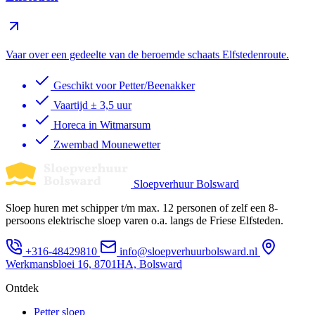
Vaar over een gedeelte van de beroemde schaats Elfstedenroute.
Geschikt voor Petter/Beenakker
Vaartijd ± 3,5 uur
Horeca in Witmarsum
Zwembad Mounewetter
Sloepverhuur Bolsward
Sloep huren met schipper t/m max. 12 personen of zelf een 8-
persoons elektrische sloep varen o.a. langs de Friese Elfsteden.
+316-48429810
info@sloepverhuurbolsward.nl
Werkmansbloei 16, 8701HA, Bolsward
Ontdek
Petter sloep