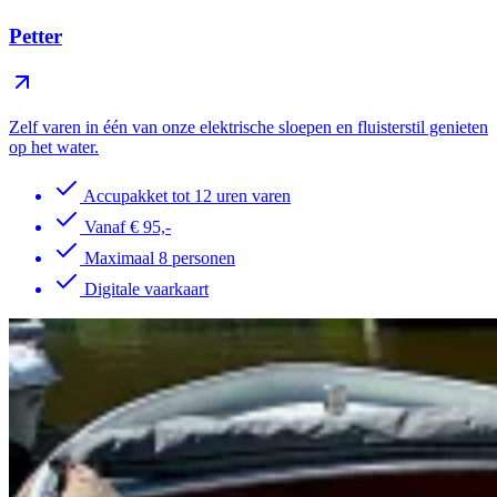
Petter
Zelf varen in één van onze elektrische sloepen en fluisterstil genieten
op het water.
Accupakket tot 12 uren varen
Vanaf € 95,-
Maximaal 8 personen
Digitale vaarkaart