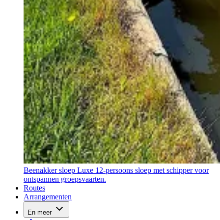
Beenakker sloep
Luxe 12-persoons sloep met schipper voor
ontspannen groepsvaarten.
Routes
Arrangementen
En meer