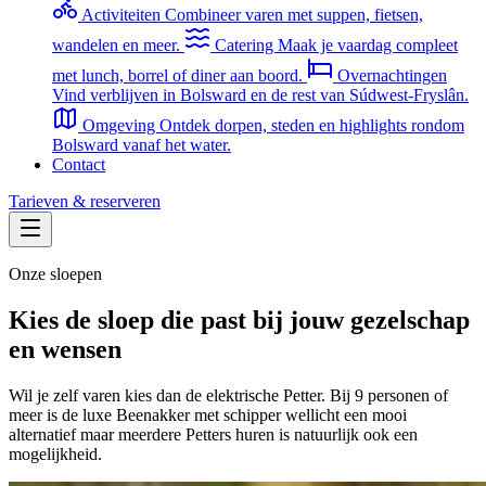
Activiteiten
Combineer varen met suppen, fietsen,
wandelen en meer.
Catering
Maak je vaardag compleet
met lunch, borrel of diner aan boord.
Overnachtingen
Vind verblijven in Bolsward en de rest van Súdwest-Fryslân.
Omgeving
Ontdek dorpen, steden en highlights rondom
Bolsward vanaf het water.
Contact
Tarieven & reserveren
Onze sloepen
Kies de sloep die past bij jouw gezelschap
en wensen
Wil je zelf varen kies dan de elektrische Petter. Bij 9 personen of
meer is de luxe Beenakker met schipper wellicht een mooi
alternatief maar meerdere Petters huren is natuurlijk ook een
mogelijkheid.