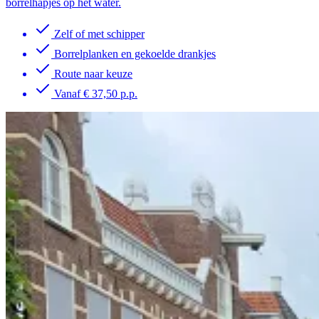
borrelhapjes op het water.
Zelf of met schipper
Borrelplanken en gekoelde drankjes
Route naar keuze
Vanaf € 37,50 p.p.