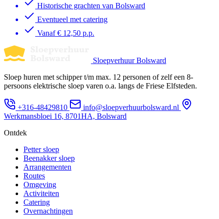
Historische grachten van Bolsward
Eventueel met catering
Vanaf € 12,50 p.p.
Sloepverhuur Bolsward
Sloep huren met schipper t/m max. 12 personen of zelf een 8-
persoons elektrische sloep varen o.a. langs de Friese Elfsteden.
+316-48429810
info@sloepverhuurbolsward.nl
Werkmansbloei 16, 8701HA, Bolsward
Ontdek
Petter sloep
Beenakker sloep
Arrangementen
Routes
Omgeving
Activiteiten
Catering
Overnachtingen