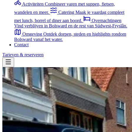
Activiteiten
Combineer varen met suppen, fietsen,
wandelen en meer.
Catering
Maak je vaardag compleet
met lunch, borrel of diner aan boord.
Overnachtingen
Vind verblijven in Bolsward en de rest van Súdwest-Fryslân.
Omgeving
Ontdek dorpen, steden en highlights rondom
Bolsward vanaf het water.
Contact
Tarieven & reserveren