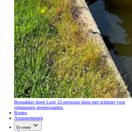
Beenakker sloep
Luxe 12-persoons sloep met schipper voor
ontspannen groepsvaarten.
Routes
Arrangementen
En meer