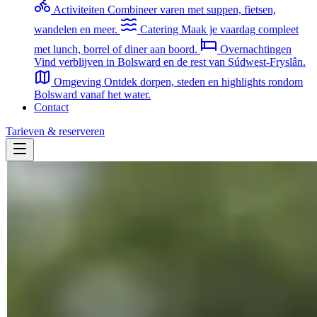
Activiteiten
Combineer varen met suppen, fietsen,
wandelen en meer.
Catering
Maak je vaardag compleet
met lunch, borrel of diner aan boord.
Overnachtingen
Vind verblijven in Bolsward en de rest van Súdwest-Fryslân.
Omgeving
Ontdek dorpen, steden en highlights rondom
Bolsward vanaf het water.
Contact
Tarieven & reserveren