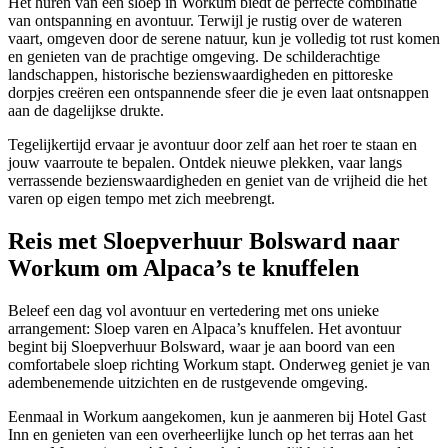
Het huren van een sloep in Workum biedt de perfecte combinatie
van ontspanning en avontuur. Terwijl je rustig over de wateren
vaart, omgeven door de serene natuur, kun je volledig tot rust komen
en genieten van de prachtige omgeving. De schilderachtige
landschappen, historische bezienswaardigheden en pittoreske
dorpjes creëren een ontspannende sfeer die je even laat ontsnappen
aan de dagelijkse drukte.
Tegelijkertijd ervaar je avontuur door zelf aan het roer te staan en
jouw vaarroute te bepalen. Ontdek nieuwe plekken, vaar langs
verrassende bezienswaardigheden en geniet van de vrijheid die het
varen op eigen tempo met zich meebrengt.
Reis met Sloepverhuur Bolsward naar
Workum om Alpaca’s te knuffelen
Beleef een dag vol avontuur en vertedering met ons unieke
arrangement: Sloep varen en Alpaca’s knuffelen. Het avontuur
begint bij Sloepverhuur Bolsward, waar je aan boord van een
comfortabele sloep richting Workum stapt. Onderweg geniet je van
adembenemende uitzichten en de rustgevende omgeving.
Eenmaal in Workum aangekomen, kun je aanmeren bij Hotel Gast
Inn en genieten van een overheerlijke lunch op het terras aan het