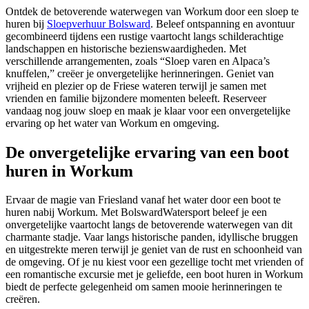
Ontdek de betoverende waterwegen van Workum door een sloep te
huren bij
Sloepverhuur Bolsward
. Beleef ontspanning en avontuur
gecombineerd tijdens een rustige vaartocht langs schilderachtige
landschappen en historische bezienswaardigheden. Met
verschillende arrangementen, zoals “Sloep varen en Alpaca’s
knuffelen,” creëer je onvergetelijke herinneringen. Geniet van
vrijheid en plezier op de Friese wateren terwijl je samen met
vrienden en familie bijzondere momenten beleeft. Reserveer
vandaag nog jouw sloep en maak je klaar voor een onvergetelijke
ervaring op het water van Workum en omgeving.
De onvergetelijke ervaring van een boot
huren in Workum
Ervaar de magie van Friesland vanaf het water door een boot te
huren nabij Workum. Met BolswardWatersport beleef je een
onvergetelijke vaartocht langs de betoverende waterwegen van dit
charmante stadje. Vaar langs historische panden, idyllische bruggen
en uitgestrekte meren terwijl je geniet van de rust en schoonheid van
de omgeving. Of je nu kiest voor een gezellige tocht met vrienden of
een romantische excursie met je geliefde, een boot huren in Workum
biedt de perfecte gelegenheid om samen mooie herinneringen te
creëren.