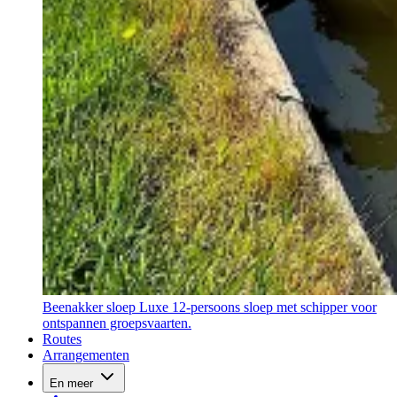
Beenakker sloep
Luxe 12-persoons sloep met schipper voor
ontspannen groepsvaarten.
Routes
Arrangementen
En meer