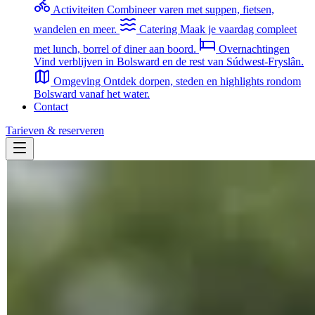
Activiteiten
Combineer varen met suppen, fietsen,
wandelen en meer.
Catering
Maak je vaardag compleet
met lunch, borrel of diner aan boord.
Overnachtingen
Vind verblijven in Bolsward en de rest van Súdwest-Fryslân.
Omgeving
Ontdek dorpen, steden en highlights rondom
Bolsward vanaf het water.
Contact
Tarieven & reserveren