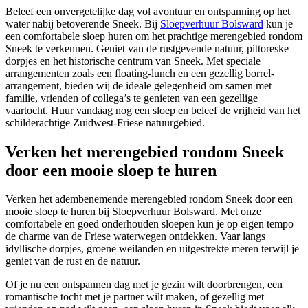
Beleef een onvergetelijke dag vol avontuur en ontspanning op het
water nabij betoverende Sneek. Bij
Sloepverhuur Bolsward
kun je
een comfortabele sloep huren om het prachtige merengebied rondom
Sneek te verkennen. Geniet van de rustgevende natuur, pittoreske
dorpjes en het historische centrum van Sneek. Met speciale
arrangementen zoals een floating-lunch en een gezellig borrel-
arrangement, bieden wij de ideale gelegenheid om samen met
familie, vrienden of collega’s te genieten van een gezellige
vaartocht. Huur vandaag nog een sloep en beleef de vrijheid van het
schilderachtige Zuidwest-Friese natuurgebied.
Verken het merengebied rondom Sneek
door een mooie sloep te huren
Verken het adembenemende merengebied rondom Sneek door een
mooie sloep te huren bij Sloepverhuur Bolsward. Met onze
comfortabele en goed onderhouden sloepen kun je op eigen tempo
de charme van de Friese waterwegen ontdekken. Vaar langs
idyllische dorpjes, groene weilanden en uitgestrekte meren terwijl je
geniet van de rust en de natuur.
Of je nu een ontspannen dag met je gezin wilt doorbrengen, een
romantische tocht met je partner wilt maken, of gezellig met