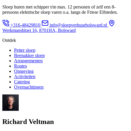
Sloep huren met schipper t/m max. 12 personen of zelf een 8-
persoons elektrische sloep varen o.a. langs de Friese Elfsteden.
+316-48429810
info@sloepverhuurbolsward.nl
Werkmansbloei 16, 8701HA, Bolsward
Ontdek
Petter sloep
Beenakker sloep
Arrangementen
Routes
Omgeving
Activiteiten
Catering
Overnachtingen
Richard Veltman