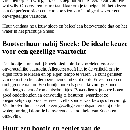
vrienden op pad wilt gaan, een sloep huren in Sneek biedt voor elk
wat wils. Ons ervaren team staat klaar om je te helpen bij het kiezen
van de perfecte sloep en je te voorzien van handige tips voor een
onvergetelijke vaartocht.
Huur vandaag nog jouw sloep en beleef een betoverende dag op het
water in het prachtige Sneek.
Bootverhuur nabij Sneek: De ideale keuze
voor een gezellige vaartocht
Een bootje huren nabij Sneek biedt talrijke voordelen voor een
onvergetelijke vaartocht. Allereerst geeft het je de vrijheid om je
eigen route te kiezen en op eigen tempo te varen. Je kunt genieten
van de rust en het adembenemende uitzicht op de Friese meren en
omliggende natuur. Een bootje huren is geschikt voor gezinnen,
vriendengroepen of romantische uitjes. Bovendien zijn onze boten
goed onderhouden en eenvoudig te besturen, waardoor ze
toegankelijk zijn voor iedereen, zelfs zonder vaarbewijs of ervaring.
Met bootverhuur beleef je een gezellige en ontspannen dag op het
water, omringd door de betoverende schoonheid van Sneek en
omgeving.
Huur een bootje en geniet van de