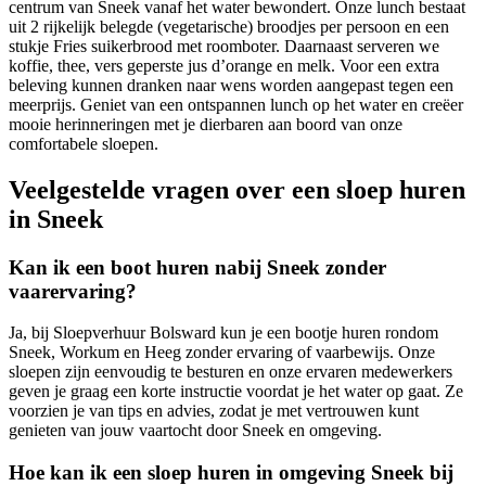
centrum van Sneek vanaf het water bewondert. Onze lunch bestaat
uit 2 rijkelijk belegde (vegetarische) broodjes per persoon en een
stukje Fries suikerbrood met roomboter. Daarnaast serveren we
koffie, thee, vers geperste jus d’orange en melk. Voor een extra
beleving kunnen dranken naar wens worden aangepast tegen een
meerprijs. Geniet van een ontspannen lunch op het water en creëer
mooie herinneringen met je dierbaren aan boord van onze
comfortabele sloepen.
Veelgestelde vragen over een sloep huren
in Sneek
Kan ik een boot huren nabij Sneek zonder
vaarervaring?
Ja, bij Sloepverhuur Bolsward kun je een bootje huren rondom
Sneek, Workum en Heeg zonder ervaring of vaarbewijs. Onze
sloepen zijn eenvoudig te besturen en onze ervaren medewerkers
geven je graag een korte instructie voordat je het water op gaat. Ze
voorzien je van tips en advies, zodat je met vertrouwen kunt
genieten van jouw vaartocht door Sneek en omgeving.
Hoe kan ik een sloep huren in omgeving Sneek bij