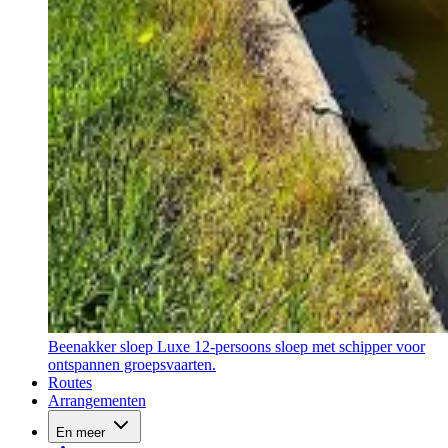
Beenakker sloep
Luxe 12-persoons sloep met schipper voor
ontspannen groepsvaarten.
Routes
Arrangementen
En meer