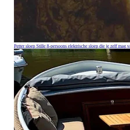
Petter sloep
Stille 8-persoons elektrische sloep die je zelf mag v