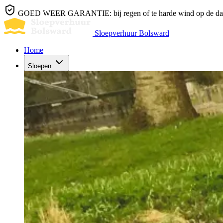
GOED WEER GARANTIE: bij regen of te harde wind op de dag z
Sloepverhuur Bolsward
Home
Sloepen