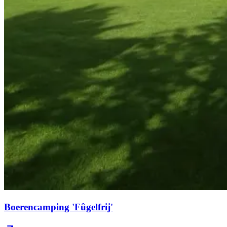
Boerencamping 'Fûgelfrij'