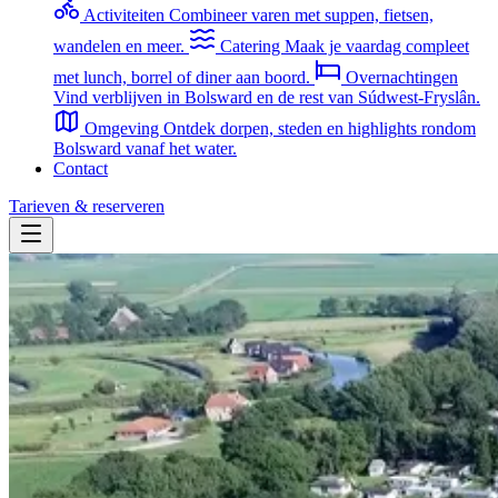
Activiteiten
Combineer varen met suppen, fietsen,
wandelen en meer.
Catering
Maak je vaardag compleet
met lunch, borrel of diner aan boord.
Overnachtingen
Vind verblijven in Bolsward en de rest van Súdwest-Fryslân.
Omgeving
Ontdek dorpen, steden en highlights rondom
Bolsward vanaf het water.
Contact
Tarieven & reserveren