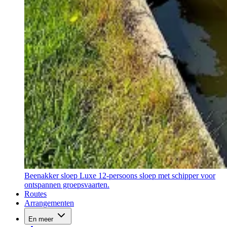
Beenakker sloep
Luxe 12-persoons sloep met schipper voor
ontspannen groepsvaarten.
Routes
Arrangementen
En meer