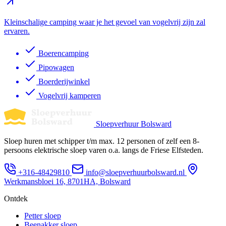
Kleinschalige camping waar je het gevoel van vogelvrij zijn zal
ervaren.
Boerencamping
Pipowagen
Boerderijwinkel
Vogelvrij kamperen
Sloepverhuur Bolsward
Sloep huren met schipper t/m max. 12 personen of zelf een 8-
persoons elektrische sloep varen o.a. langs de Friese Elfsteden.
+316-48429810
info@sloepverhuurbolsward.nl
Werkmansbloei 16, 8701HA, Bolsward
Ontdek
Petter sloep
Beenakker sloep