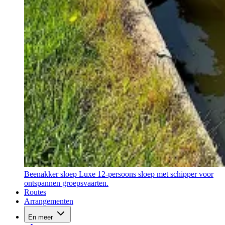
Beenakker sloep
Luxe 12-persoons sloep met schipper voor
ontspannen groepsvaarten.
Routes
Arrangementen
En meer