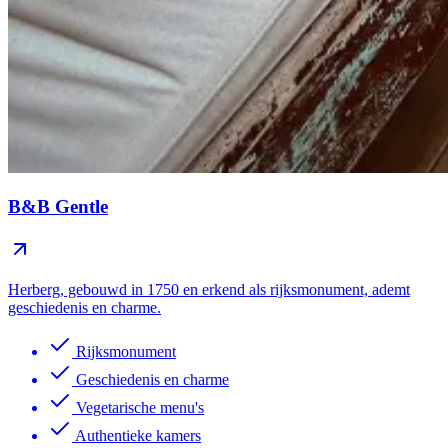
B&B Gentle
Herberg, gebouwd in 1750 en erkend als rijksmonument, ademt
geschiedenis en charme.
Rijksmonument
Geschiedenis en charme
Vegetarische menu's
Authentieke kamers