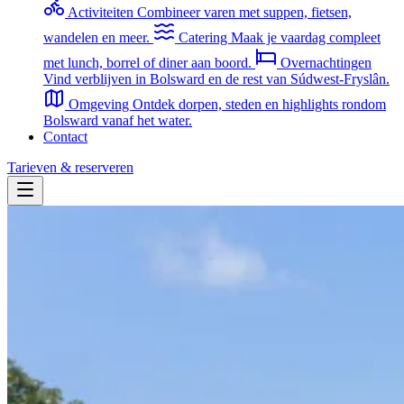
Activiteiten
Combineer varen met suppen, fietsen,
wandelen en meer.
Catering
Maak je vaardag compleet
met lunch, borrel of diner aan boord.
Overnachtingen
Vind verblijven in Bolsward en de rest van Súdwest-Fryslân.
Omgeving
Ontdek dorpen, steden en highlights rondom
Bolsward vanaf het water.
Contact
Tarieven & reserveren