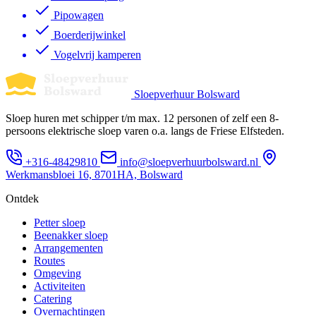
Pipowagen
Boerderijwinkel
Vogelvrij kamperen
Sloepverhuur Bolsward
Sloep huren met schipper t/m max. 12 personen of zelf een 8-
persoons elektrische sloep varen o.a. langs de Friese Elfsteden.
+316-48429810
info@sloepverhuurbolsward.nl
Werkmansbloei 16, 8701HA, Bolsward
Ontdek
Petter sloep
Beenakker sloep
Arrangementen
Routes
Omgeving
Activiteiten
Catering
Overnachtingen