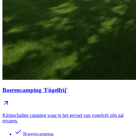
Boerencamping 'Fûgelfrij'
Kleinschalige camping waar je het gevoel van vogelvrij zijn zal
ervaren.
Boerencamping