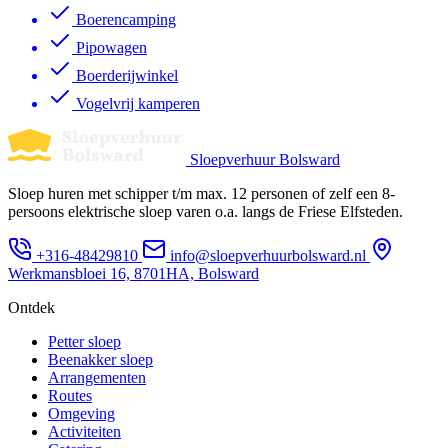
Boerencamping
Pipowagen
Boerderijwinkel
Vogelvrij kamperen
Sloepverhuur Bolsward
Sloep huren met schipper t/m max. 12 personen of zelf een 8-
persoons elektrische sloep varen o.a. langs de Friese Elfsteden.
+316-48429810
info@sloepverhuurbolsward.nl
Werkmansbloei 16, 8701HA, Bolsward
Ontdek
Petter sloep
Beenakker sloep
Arrangementen
Routes
Omgeving
Activiteiten