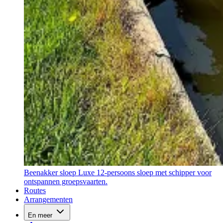
Beenakker sloep
Luxe 12-persoons sloep met schipper voor
ontspannen groepsvaarten.
Routes
Arrangementen
En meer