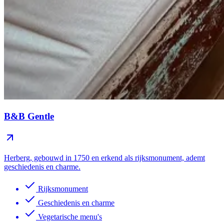
B&B Gentle
Herberg, gebouwd in 1750 en erkend als rijksmonument, ademt
geschiedenis en charme.
Rijksmonument
Geschiedenis en charme
Vegetarische menu's